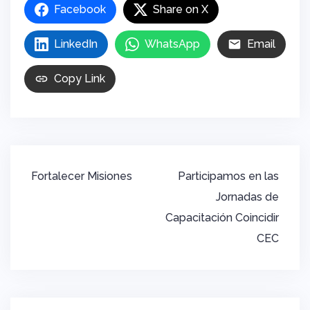
Facebook
Share on X
LinkedIn
WhatsApp
Email
Copy Link
Navegación
Fortalecer Misiones
Participamos en las
de
Jornadas de
entradas
Capacitación Coincidir
CEC