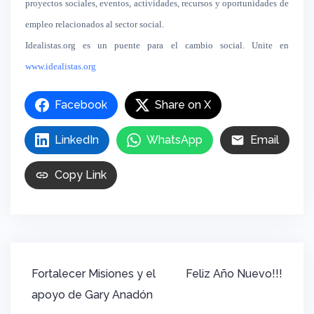
proyectos sociales, eventos, actividades, recursos y oportunidades de
empleo relacionados al sector social.
Idealistas.org es un puente para el cambio social. Unite en
www.idealistas.org
Facebook
Share on X
LinkedIn
WhatsApp
Email
Copy Link
Navegación
Fortalecer Misiones y el
Feliz Año Nuevo!!!
de
apoyo de Gary Anadón
entradas