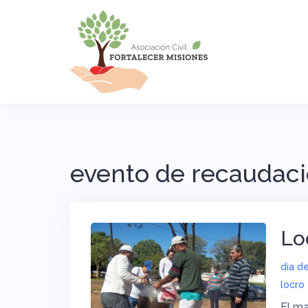
Saltar
al
contenido
evento de recaudac
Lo
dia de
locro
El ma