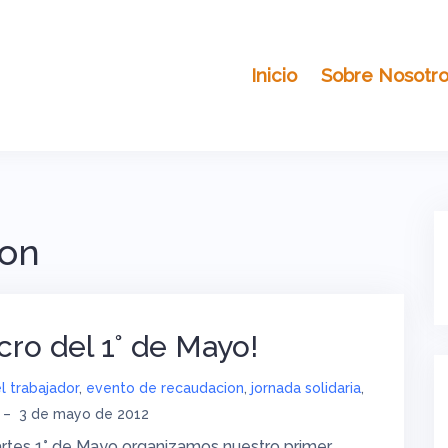
Inicio
Sobre Nosotr
ion
cro del 1° de Mayo!
l trabajador
,
evento de recaudacion
,
jornada solidaria
,
–
3 de mayo de 2012
rtes 1° de Mayo organizamos nuestro primer