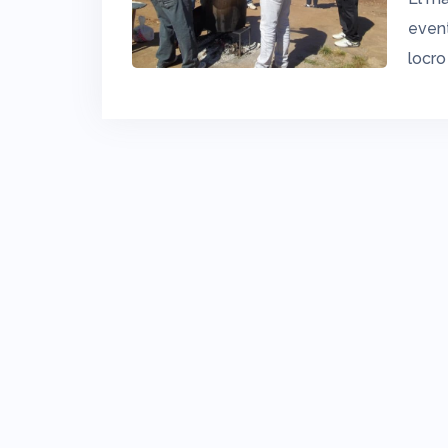
event
locro 