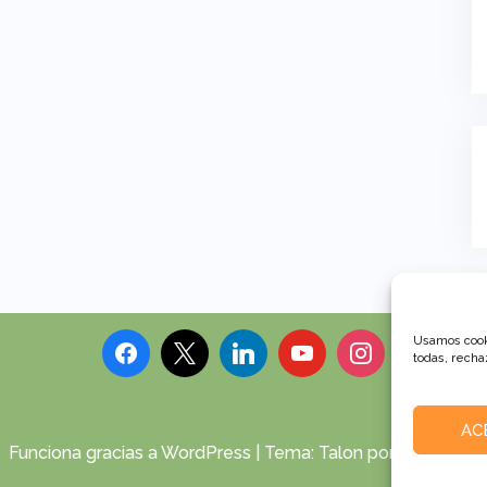
Usamos cooki
todas, rechaz
AC
Funciona gracias a WordPress
|
Tema:
Talon
por aThemes.