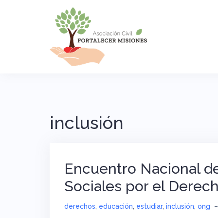
Saltar
al
contenido
inclusión
Encuentro Nacional de
Sociales por el Derec
derechos
,
educación
,
estudiar
,
inclusión
,
ong
–