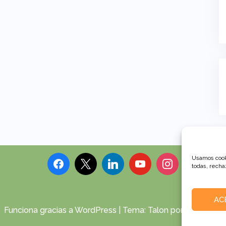
Usamos cooki
todas, rechaz
AC
Funciona gracias a WordPress
|
Tema:
Talon
por aThemes.