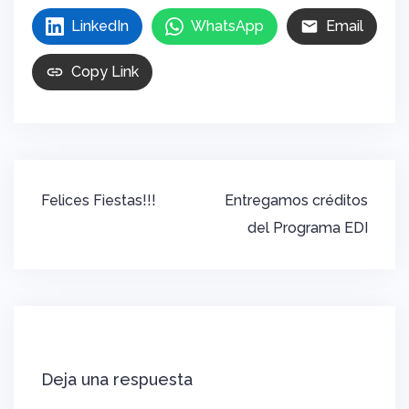
LinkedIn
WhatsApp
Email
Copy Link
Navegación
Felices Fiestas!!!
Entregamos créditos
de
del Programa EDI
entradas
Deja una respuesta