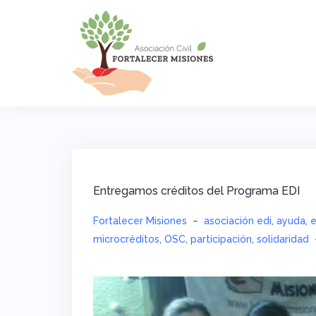
Saltar
al
contenido
Entregamos créditos del Programa EDI
Fortalecer Misiones
–
asociación edi
,
ayuda
,
e
microcréditos
,
OSC
,
participación
,
solidaridad