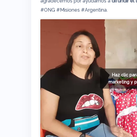
agradecemos por ayudarnos a
difundir el
#ONG #Misiones #Argentina.
Haz clic pa
marketing y p