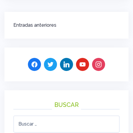
Navegación
Entradas anteriores
de
entradas
BUSCAR
Buscar: