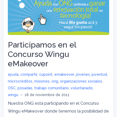
Participamos en el
Concurso Wingu
eMakeover
ayuda
,
compartir
,
cupoint
,
emakeover
,
jóvenes
,
juventud
,
microcréditos
,
misiones
,
ong
,
organizaciones sociales
,
OSC
,
posadas
,
trabajo comunitario
,
voluntariado
,
wingu
–
18 de noviembre de 2011
Nuestra ONG está participando en el Concurso
Wingu eMakeover donde tenemos la posibilidad de