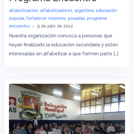
alfabetización
,
alfabetizadores
,
argentina
,
educación
popular
,
fortalecer misiones
,
posadas
,
programa
encuentro
–
9 de julio de 2012
Nuestra organización convoca a personas que
hayan finalizado la educación secundaria y esten
interesadas en alfabetizar a que formen parte […]