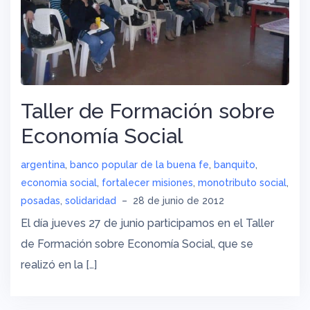
Taller de Formación sobre
Economía Social
argentina
,
banco popular de la buena fe
,
banquito
,
economia social
,
fortalecer misiones
,
monotributo social
,
posadas
,
solidaridad
–
28 de junio de 2012
El día jueves 27 de junio participamos en el Taller
de Formación sobre Economía Social, que se
realizó en la […]