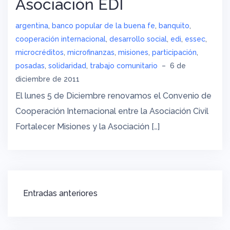
Asociación EDI
argentina
,
banco popular de la buena fe
,
banquito
,
cooperación internacional
,
desarrollo social
,
edi
,
essec
,
microcréditos
,
microfinanzas
,
misiones
,
participación
,
posadas
,
solidaridad
,
trabajo comunitario
–
6 de
diciembre de 2011
El lunes 5 de Diciembre renovamos el Convenio de
Cooperación Internacional entre la Asociación Civil
Fortalecer Misiones y la Asociación […]
Navegación
Entradas anteriores
de
entradas